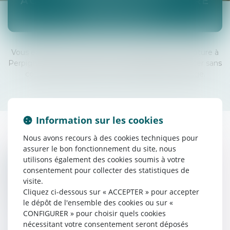
ACCEPTATION DE LA RUPTURE
PERPIGNAN
Vous envisagez un divorce par acceptation de la rupture à
Perpignan ? Cette procédure vous permet de divorcer sans
conflit excessif, tout en étant encadré par un juge.
Information sur les cookies
Nous avons recours à des cookies techniques pour
assurer le bon fonctionnement du site, nous
UNE ALTERNATIVE AU DIVORCE
utilisons également des cookies soumis à votre
consentement pour collecter des statistiques de
CONFLICTUEL
visite.
Ce divorce est idéal lorsque :
Cliquez ci-dessous sur « ACCEPTER » pour accepter
la communication est difficile,
le dépôt de l'ensemble des cookies ou sur «
CONFIGURER » pour choisir quels cookies
mais qu’un accord total est impossible.
nécessitant votre consentement seront déposés