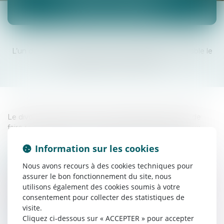
CARCASSONNE
L’un des époux a commis une faute rendant intolérable le
maintien de la vie commune.
Le divorce pour faute est une procédure qui permet de
faire reconnaître les comportements fautifs d’un époux.
Information sur les cookies
UNE PROCÉDURE FONDÉE SUR LA
Nous avons recours à des cookies techniques pour
PREUVE
assurer le bon fonctionnement du site, nous
Pour obtenir un divorce pour faute, il est nécessaire de
utilisons également des cookies soumis à votre
démontrer :
consentement pour collecter des statistiques de
des faits précis,
visite.
Cliquez ci-dessous sur « ACCEPTER » pour accepter
leur gravité ou leur répétition,