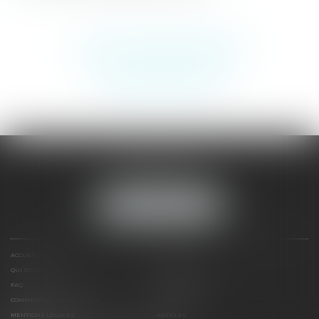
Voir tous les autres procédures
Contacter MM AVOCAT
MM AVOCAT
Tél :
09 62 20 24 87
NOUS LOCALISER
ACCUEIL
DEVIS
QUI SOMMES-NOUS
COMPÉTENCES
FAQ
CONTACTEZ NOUS
COMMENCER LA PROCÉDURE
PLAN DU SITE
MENTIONS LÉGALES
ARTICLES