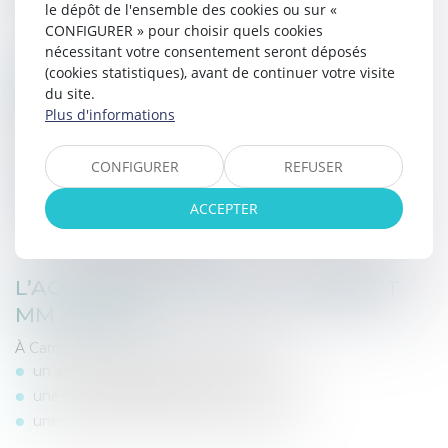
le dépôt de l'ensemble des cookies ou sur «
leur impact sur la vie commune.
CONFIGURER » pour choisir quels cookies
nécessitant votre consentement seront déposés
EXEMPLES DE SITUATIONS
(cookies statistiques), avant de continuer votre visite
du site.
RENCONTRÉES
Plus d'informations
Le juge peut être saisi notamment en cas de :
infidélité,
CONFIGURER
REFUSER
violences,
abandon du domicile,
ACCEPTER
conflits graves et répétés.
L’ACCOMPAGNEMENT DU CABINET
MM AVOCAT
À Carcassonne, le cabinet vous propose :
un accompagnement rigoureux,
une analyse stratégique de votre dossier,
une défense efficace devant le juge.